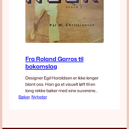
Fra Roland Garros til
bokomslag
Designer Egil Haraldsen er ikke lenger
blant oss. Han ga et visuelt løft til en
lang rekke bøker med sine suverene
Bøker
bokomslag. Den dag i dag fryder jeg
, 
Nyheter
meg over det han lagde til min roman
Neer. På søndag 7. juni er det finale i
årets utgave av det åpne franske
mesterskapet – Roland Garros,…