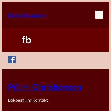
Skip
to
Pål H. Christiansen
content
fb
Pål H. Christiansen
Bokbestilling
Kontakt