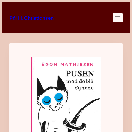
Skip
to
Pål H. Christiansen
content